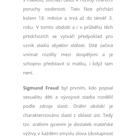
poruchy osobnosti. Tato fáze přichází
kolem 18. měsíce a trvá až do téměř 3.
roku. V tomto období a i v průběhu těch
předchozích se vytváří předpoklad pro
vznik
stadia objektní stálosti
. Dítě začíná
vnímat rozdíly mezi dospělými a je
schopno představit si matku, i když tam
není.
Sigmund Freud
byl prvním, kdo popsal
sexualitu dětí a vývojové stadia rozdělil
podle zdroje slasti.
Orální období
je
charakterizováno slastí z oblasti úst. Tedy
tzv.
orálním sycením
je dostatek mateřské
výživy v každém smyslu slova (dostupnost