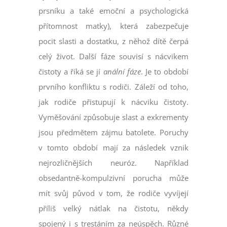
prsníku a také emoční a psychologická
přítomnost matky), která zabezpečuje
pocit slasti a dostatku, z něhož dítě čerpá
celý život. Další fáze souvisí s nácvikem
čistoty a říká se jí
anální fáze
. Je to období
prvního konfliktu s rodiči. Záleží od toho,
jak rodiče přistupují k nácviku čistoty.
Vyměšování způsobuje slast a exkrementy
jsou předmětem zájmu batolete. Poruchy
v tomto období mají za následek vznik
nejrozličnějších neuróz. Například
obsedantně-kompulzivní porucha může
mít svůj původ v tom, že rodiče vyvíjejí
příliš velký nátlak na čistotu, někdy
spojený i s trestáním za neúspěch. Různé