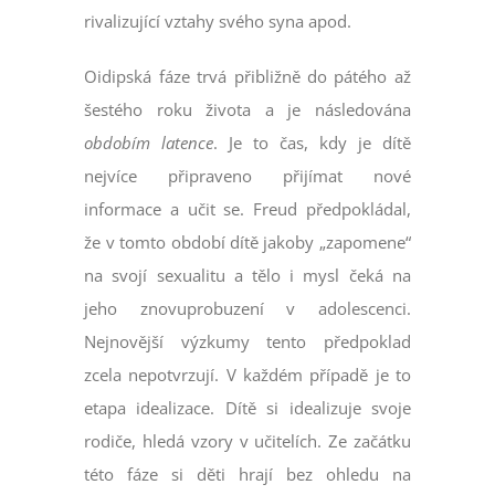
rivalizující vztahy svého syna apod.
Oidipská fáze trvá přibližně do pátého až
šestého roku života a je následována
obdobím latence
. Je to čas, kdy je dítě
nejvíce připraveno přijímat nové
informace a učit se. Freud předpokládal,
že v tomto období dítě jakoby „zapomene“
na svojí sexualitu a tělo i mysl čeká na
jeho znovuprobuzení v adolescenci.
Nejnovější výzkumy tento předpoklad
zcela nepotvrzují. V každém případě je to
etapa idealizace. Dítě si idealizuje svoje
rodiče, hledá vzory v učitelích. Ze začátku
této fáze si děti hrají bez ohledu na