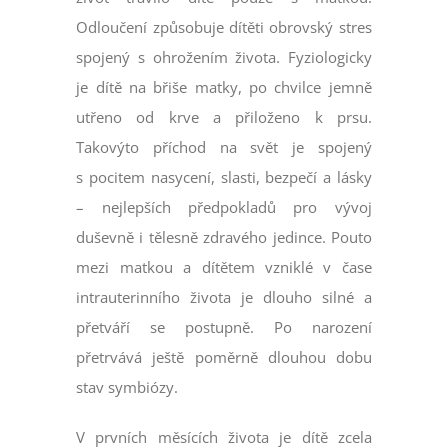
Odloučení způsobuje dítěti obrovský stres
spojený s ohrožením života. Fyziologicky
je dítě na břiše matky, po chvilce jemně
utřeno od krve a přiloženo k prsu.
Takovýto příchod na svět je spojený
s pocitem nasycení, slasti, bezpečí a lásky
– nejlepších předpokladů pro vývoj
duševně i tělesně zdravého jedince. Pouto
mezi matkou a dítětem vzniklé v čase
intrauterinního života je dlouho silné a
přetváří se postupně. Po narození
přetrvává ještě poměrně dlouhou dobu
stav symbiózy.
V prvních měsících života je dítě zcela