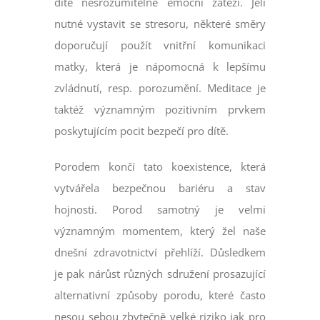
dítě nesrozumitelné emoční zátěži. Jeli
nutné vystavit se stresoru, některé směry
doporučují použít vnitřní komunikaci
matky, která je nápomocná k lepšímu
zvládnutí, resp. porozumění. Meditace je
taktéž významným pozitivním prvkem
poskytujícím pocit bezpečí pro dítě.
Porodem končí tato koexistence, která
vytvářela bezpečnou bariéru a stav
hojnosti. Porod samotný je velmi
významným momentem, který žel naše
dnešní zdravotnictví přehlíží. Důsledkem
je pak nárůst různých sdružení prosazující
alternativní způsoby porodu, které často
nesou sebou zbytečně velké riziko jak pro