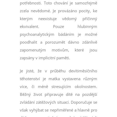
potřebnosti. Toto chování je samozřejmě
zcela nevědomé. Je provázáno pocity, ke
kterým neexistuje vědomý příčinný
ekvivalent. Pouze hlubinným
psychoanalytickým bádáním je možné
poodhalit a porozumět dávno zdánlivě
zapomenutým motivům, které jsou
zapsány v implicitní paměti.
Je jisté, že v průběhu devítiměsíčního
těhotenství je matka vystavena různým
více, či méně stresujícím okolnostem.
Běžný život připravuje dítě na pozdější
zvládání zátěžových situací. Doporučuje se
však vyhýbat se nepřiměřené a hlavně pro