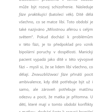
může být rozvoj schizofrenie. Následuje
fáze praktikující
(batolecí věk). Dítě dělá
všechno, co se matce líbí. Toto období je
také nazýváno „Milostnou aférou s celým
světem“. Pokud dochází k problémům
v této fázi, je to předpoklad pro vznik
bipolární poruchy v dospělosti. Manický
pacient vypadá jako dítě v této vývojové
fázi – myslí si, že se lidem líbí všechno, co
dělají.
Znovuzbližovací fáze
přináší pocit
ambivalence, kdy dítě potřebuje být už i
samo, ale zároveň potřebuje matčinu
odezvu a pocit, že matka je přítomna. U
dětí, které mají v tomto období konflikty
s matkou, dochází často k rozvoji hraniční