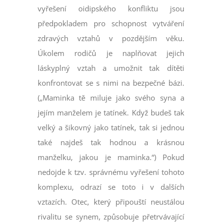
vyřešení oidipského konfliktu jsou
předpokladem pro schopnost vytváření
zdravých vztahů v pozdějším věku.
Úkolem rodičů je naplňovat jejich
láskyplný vztah a umožnit tak dítěti
konfrontovat se s nimi na bezpečné bázi.
(„Maminka tě miluje jako svého syna a
jejím manželem je tatínek. Když budeš tak
velký a šikovný jako tatínek, tak si jednou
také najdeš tak hodnou a krásnou
manželku, jakou je maminka.“) Pokud
nedojde k tzv. správnému vyřešení tohoto
komplexu, odrazí se toto i v dalších
vztazích. Otec, který připouští neustálou
rivalitu se synem, způsobuje přetrvávající