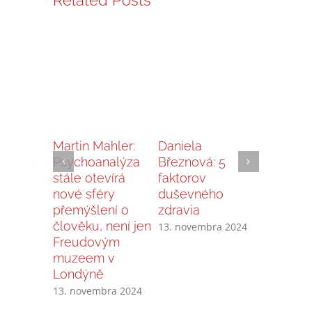
Related Posts
Martin Mahler:
Daniela
MUDr. Si
Psychoanalýza
Březnová: 5
Nürnber
stále otevírá
faktorov
Spolužit
nové sféry
duševného
Európe
přemýšlení o
zdravia
11. mája 
člověku, není jen
13. novembra 2024
Freudovým
muzeem v
Londýně
13. novembra 2024