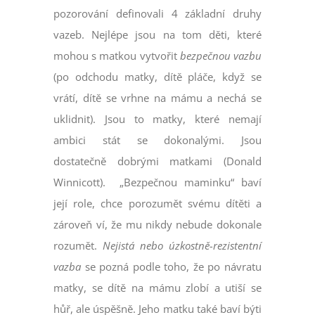
pozorování definovali 4 základní druhy
vazeb. Nejlépe jsou na tom děti, které
mohou s matkou vytvořit
bezpečnou vazbu
(po odchodu matky, dítě pláče, když se
vrátí, dítě se vrhne na mámu a nechá se
uklidnit). Jsou to matky, které nemají
ambici stát se dokonalými. Jsou
dostatečně dobrými matkami (Donald
Winnicott). „Bezpečnou maminku“ baví
její role, chce porozumět svému dítěti a
zároveň ví, že mu nikdy nebude dokonale
rozumět.
Nejistá nebo úzkostně-rezistentní
vazba
se pozná podle toho, že po návratu
matky, se dítě na mámu zlobí a utiší se
hůř, ale úspěšně. Jeho matku také baví býti