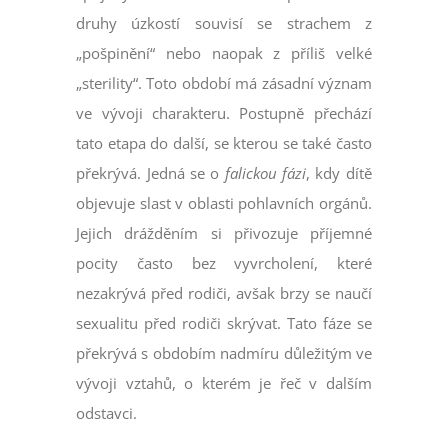
druhy úzkostí souvisí se strachem z
„pošpinění“ nebo naopak z příliš velké
„sterility“. Toto období má zásadní význam
ve vývoji charakteru. Postupně přechází
tato etapa do další, se kterou se také často
překrývá. Jedná se o
falickou fázi
, kdy dítě
objevuje slast v oblasti pohlavních orgánů.
Jejich drážděním si přivozuje příjemné
pocity často bez vyvrcholení, které
nezakrývá před rodiči, avšak brzy se naučí
sexualitu před rodiči skrývat. Tato fáze se
překrývá s obdobím nadmíru důležitým ve
vývoji vztahů, o kterém je řeč v dalším
odstavci.