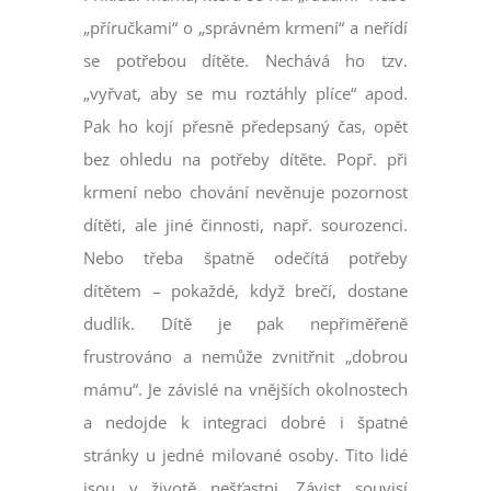
„příručkami“ o „správném krmení“ a neřídí
se potřebou dítěte. Nechává ho tzv.
„vyřvat, aby se mu roztáhly plíce“ apod.
Pak ho kojí přesně předepsaný čas, opět
bez ohledu na potřeby dítěte. Popř. při
krmení nebo chování nevěnuje pozornost
dítěti, ale jiné činnosti, např. sourozenci.
Nebo třeba špatně odečítá potřeby
dítětem – pokaždé, když brečí, dostane
dudlík. Dítě je pak nepřiměřeně
frustrováno a nemůže zvnitřnit „dobrou
mámu“. Je závislé na vnějších okolnostech
a nedojde k integraci dobré i špatné
stránky u jedné milované osoby. Tito lidé
jsou v životě nešťastni. Závist souvisí