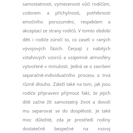
samostatnosti, vymezenosti vůči rodičům,
vzdorem a příchylností, potřebností
emočního porozumění, respektem a
akceptací ze strany rodičů. V tomto období
děti i rodiče zúročí to, co zaseli v raných
vývojových fázích. Čerpají z nabitých
vztahových vzorců a vzájemné atmosféry
vytvořené v minulosti. Jedná se o završení
separačně-individuačního procesu a trvá
různě dlouho. Záleží také na tom, jak jsou
rodiče připraveni přijmout fakt, že jejich
dítě začne žít samostatný život a dovolí
mu separovat se do dospělosti. Je také
moc důležité, zda je prostředí rodiny
dostatečně bezpečné na rozvoj