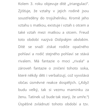
Kolem 3. roku objevuje dítě
„
triangulaci“.
Zjišťuje, že vztahy v jejich rodině jsou
soustředěny do trojúhelníku. Kromě jeho
vztahu s matkou, existuje i vztah s otcem a
také vztah mezi matkou a otcem. Freud
toto období nazývá
Oidipským obdobím.
Dítě se snaží získat rodiče opačného
pohlaví a rodič stejného pohlaví se stává
rivalem. Má fantazie o moci „rivala“ a
zároveň fantazie o zničení tohoto soka,
které někdy děti i verbalizují, což vyvolává
občas úsměvné reakce dospělých. („Když
budu velký, tak si vezmu maminku za
ženu. Tatínek už bude tak starý, že umře.“)
Úspěšné zvládnutí tohoto období a tzv.