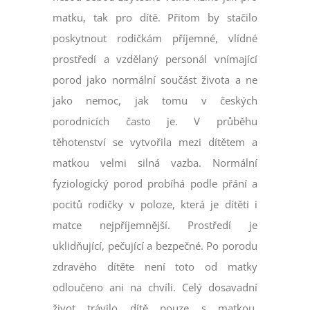
matku, tak pro dítě. Přitom by stačilo
poskytnout rodičkám příjemné, vlídné
prostředí a vzdělaný personál vnímající
porod jako normální součást života a ne
jako nemoc, jak tomu v českých
porodnicích často je. V průběhu
těhotenství se vytvořila mezi dítětem a
matkou velmi silná vazba. Normální
fyziologický porod probíhá podle přání a
pocitů rodičky v poloze, která je dítěti i
matce nejpříjemnější. Prostředí je
uklidňující, pečující a bezpečné. Po porodu
zdravého dítěte není toto od matky
odloučeno ani na chvíli. Celý dosavadní
život trávilo dítě pouze s matkou.