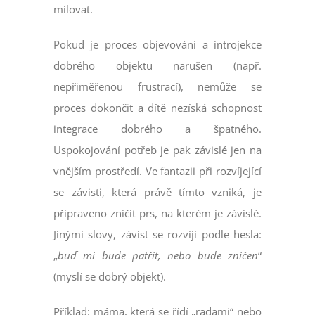
milovat.
Pokud je proces objevování a introjekce
dobrého objektu narušen (např.
nepřiměřenou frustrací), nemůže se
proces dokončit a dítě nezíská schopnost
integrace dobrého a špatného.
Uspokojování potřeb je pak závislé jen na
vnějším prostředí. Ve fantazii při rozvíjející
se závisti, která právě tímto vzniká, je
připraveno zničit prs, na kterém je závislé.
Jinými slovy, závist se rozvíjí podle hesla:
„
buď mi bude patřit, nebo bude zničen
“
(myslí se dobrý objekt).
Příklad: máma, která se řídí „radami“ nebo