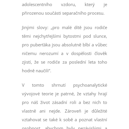
adolescentního vzdoru, který je
přirozenou součásti separačního procesu.
Jinými slovy: „pro malé dítě jsou rodiče
těmi nejchytřejšími bytostmi pod slunce,
pro puberťáka jsou absolutně blbí a vůbec
ničemu nerozumí a v dospělosti člověk
zjistí, že se rodiče za poslední leta toho
hodně naučili“.
V tomto shrnutí psychoanalytické
vývojové teorie je patrné, že vztahy hrají
pro náš život zásadní roli a bez nich to
vlastně ani nejde. Zároveň je důležité
vztahovat se také k sobě a poznat vlastní
osobnost, abychom byly nezávislými a