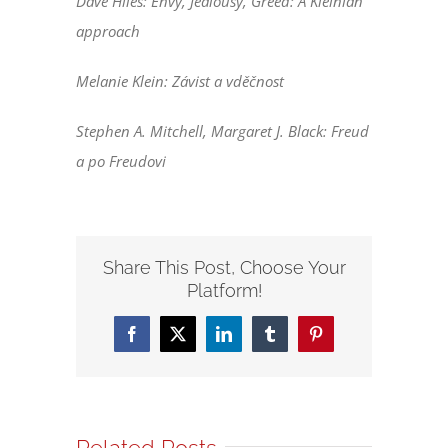
Dave Hiles: Envy, Jealousy, Greed: A Kleinian
approach
Melanie Klein: Závist a vděčnost
Stephen A. Mitchell, Margaret J. Black: Freud
a po Freudovi
Share This Post, Choose Your
Platform!
Facebook
X
LinkedIn
Tumblr
Pinterest