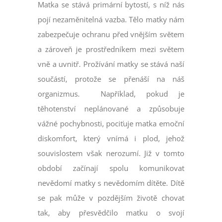
Matka se stává primární bytostí, s níž nás
pojí nezaměnitelná vazba. Tělo matky nám
zabezpečuje ochranu před vnějším světem
a zároveň je prostředníkem mezi světem
vně a uvnitř. Prožívání matky se stává naší
součástí, protože se přenáší na náš
organizmus. Například, pokud je
těhotenství neplánované a způsobuje
vážné pochybnosti, pociťuje matka emoční
diskomfort, který vnímá i plod, jehož
souvislostem však nerozumí. Již v tomto
období začínají spolu komunikovat
nevědomí matky s nevědomím dítěte. Dítě
se pak může v pozdějším životě chovat
tak, aby přesvědčilo matku o svojí