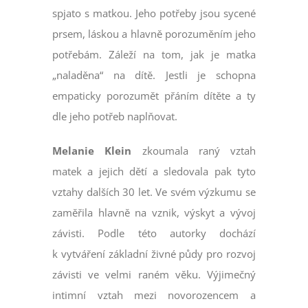
spjato s matkou. Jeho potřeby jsou sycené
prsem, láskou a hlavně porozuměním jeho
potřebám. Záleží na tom, jak je matka
„naladěna“ na dítě. Jestli je schopna
empaticky porozumět přáním dítěte a ty
dle jeho potřeb naplňovat.
Melanie Klein
zkoumala raný vztah
matek a jejich dětí a sledovala pak tyto
vztahy dalších 30 let. Ve svém výzkumu se
zaměřila hlavně na vznik, výskyt a vývoj
závisti. Podle této autorky dochází
k vytváření základní živné půdy pro rozvoj
závisti ve velmi raném věku. Výjimečný
intimní vztah mezi novorozencem a