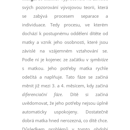
svých pozorování vývojovou teorii, která
se zabývá procesem separace a
individuace. Tedy procesu, ve kterém
dochází k postupnému oddělení dítěte od
matky a vznik jeho osobnosti, které jsou
závislé na vzájemném vztahování se.
Podle ní je kojenec ze začátku v
symbióze
s matkou. Jeho potřeby matka rychle
odečítá a naplňuje. Tato fáze se začíná
měnit již mezi 3. a 4. měsícem, kdy začíná
diferenciační fáze
. Dítě si začíná
uvědomovat, že jeho potřeby nejsou úplně
automaticky uspokojeny. Dostatečně
dobrá matka hned nerozezná, co dítě chce.
Důsledkem problémů v tomto období