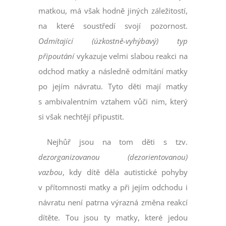
matkou, má však hodně jiných záležitostí,
na které soustředí svojí pozornost.
Odmítající (úzkostně-vyhýbavý) typ
připoutání
vykazuje velmi slabou reakci na
odchod matky a následně odmítání matky
po jejím návratu. Tyto děti mají matky
s ambivalentním vztahem vůči nim, který
si však nechtějí připustit.
Nejhůř jsou na tom děti s tzv.
dezorganizovanou (dezorientovanou)
vazbou
, kdy dítě děla autistické pohyby
v přítomnosti matky a při jejím odchodu i
návratu není patrna výrazná změna reakcí
dítěte. Tou jsou ty matky, které jedou