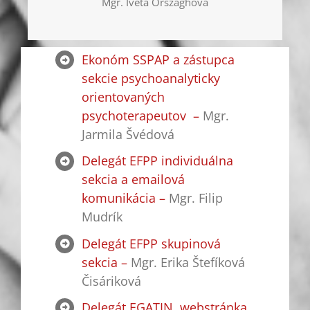
Mgr. Iveta Orszaghová
Ekonóm SSPAP a zástupca
sekcie psychoanalyticky
orientovaných
psychoterapeutov –
Mgr.
Jarmila Švédová
Delegát EFPP individuálna
sekcia a emailová
komunikácia –
Mgr. Filip
Mudrík
Delegát EFPP skupinová
sekcia –
Mgr. Erika Štefíková
Čisáriková
Delegát EGATIN, webstránka