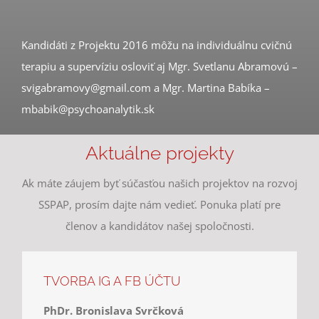
Kandidáti z Projektu 2016 môžu na individuálnu cvičnú
terapiu a supervíziu osloviť aj Mgr. Svetlanu Abramovú –
svigabramovy@gmail.com a Mgr. Martina Babíka –
mbabik@psychoanalytik.sk
Aktuálne projekty
Ak máte záujem byť súčasťou našich projektov na rozvoj
SSPAP, prosím dajte nám vedieť. Ponuka platí pre
členov a kandidátov našej spoločnosti.
TVORBA IG A FB ÚČTU
PhDr. Bronislava Svrčková