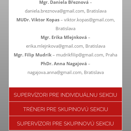
Mgr. Daniela Březnová
–
daniela.breznova@gmail.com, Bratislava
MUDr. Viktor Kopas
– viktor.kopas@gmail.com,
Bratislava
Mgr. Erika Mlejnková
–
erika.mlejnkova@gmail.com, Bratislava
Mgr. Filip Mudrík
– mudrikfilip@gmail.com, Praha
PhDr. Anna Nagajová
–
nagajova.anna@gmail.com, Bratislava
SUPERVÍZORI PRE INDIVIDUÁLNU SEKCIU
TRÉNERI PRE SKUPINOVÚ SEKCIU
SUPERVÍZORI PRE SKUPINOVÚ SEKCIU