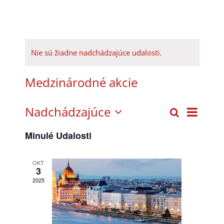
Nie sú žiadne nadchádzajúce udalosti.
Medzinárodné akcie
Nadchádzajúce
Udal
Vyhľadať
Udalosti
Zoznam
Vyberte
Navig
Search
Minulé Udalosti
dátum.
and
Zobr
OKT
Views
3
2025
Navigatio