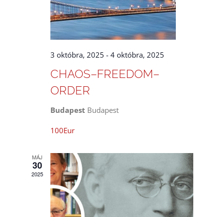
3 októbra, 2025
-
4 októbra, 2025
CHAOS–FREEDOM–
ORDER
Budapest
Budapest
100Eur
MÁJ
30
2025